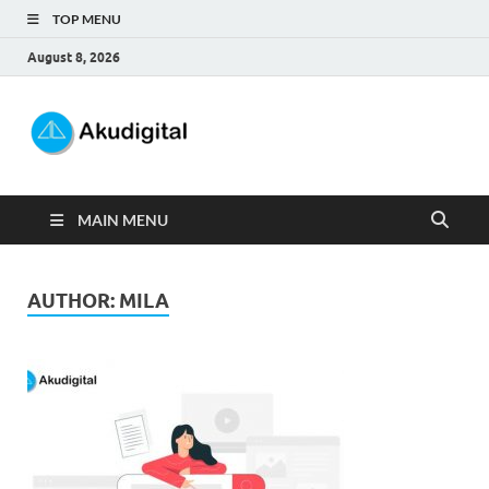
TOP MENU
August 8, 2026
Akudigital
Digital Marketing Tips dan Trik
MAIN MENU
AUTHOR:
MILA