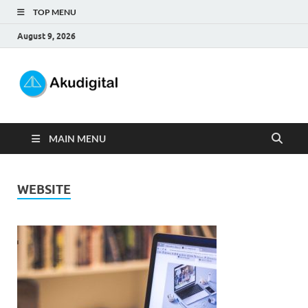
TOP MENU
August 9, 2026
Akudigital
Digital Marketing Tips dan Trik
MAIN MENU
WEBSITE