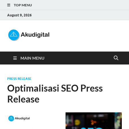
TOP MENU
August 9, 2026
Akudigital
Digital Marketing Tips dan Trik
MAIN MENU
PRESS RELEASE
Optimalisasi SEO Press
Release