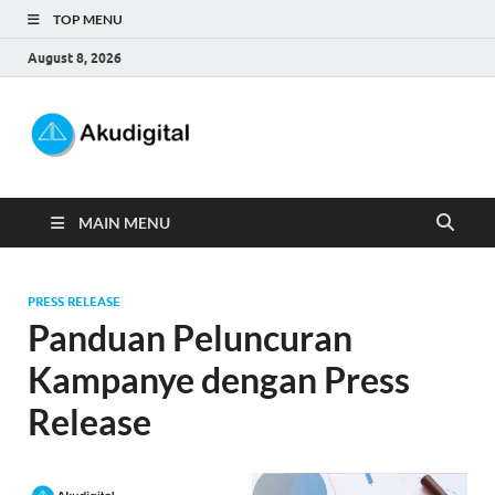
TOP MENU
August 8, 2026
Akudigital
Digital Marketing Tips dan Trik
MAIN MENU
PRESS RELEASE
Panduan Peluncuran
Kampanye dengan Press
Release