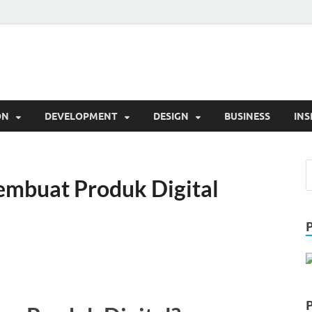
l
Trik
ON
DEVELOPMENT
DESIGN
BUSINESS
INS
embuat Produk Digital