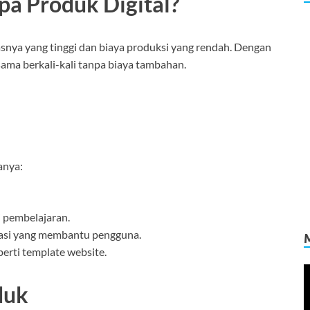
a Produk Digital?
asnya yang tinggi dan biaya produksi yang rendah. Dengan
sama berkali-kali tanpa biaya tambahan.
anya:
i pembelajaran.
kasi yang membantu pengguna.
perti template website.
V
duk
P