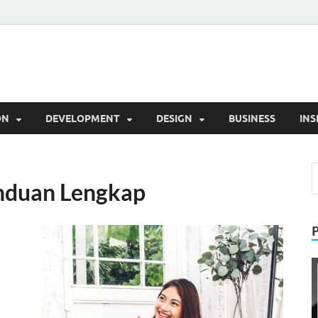
l
Trik
ON
DEVELOPMENT
DESIGN
BUSINESS
INS
anduan Lengkap