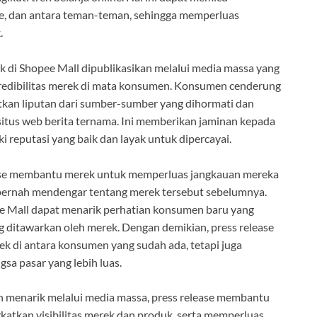
ine, dan antara teman-teman, sehingga memperluas
.
k di Shopee Mall dipublikasikan melalui media massa yang
 kredibilitas merek di mata konsumen. Konsumen cenderung
kan liputan dari sumber-sumber yang dihormati dan
u situs web berita ternama. Ini memberikan jaminan kepada
reputasi yang baik dan layak untuk dipercayai.
lease membantu merek untuk memperluas jangkauan mereka
ernah mendengar tentang merek tersebut sebelumnya.
ee Mall dapat menarik perhatian konsumen baru yang
g ditawarkan oleh merek. Dengan demikian, press release
ek di antara konsumen yang sudah ada, tetapi juga
a pasar yang lebih luas.
an menarik melalui media massa, press release membantu
atkan visibilitas merek dan produk, serta memperluas