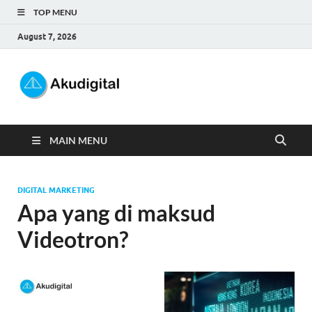
TOP MENU
August 7, 2026
Akudigital
Digital Marketing Tips dan Trik
MAIN MENU
DIGITAL MARKETING
Apa yang di maksud
Videotron?