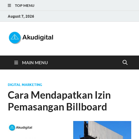
TOP MENU
August 7, 2026
Akudigital
Digital Marketing Tips dan Trik
MAIN MENU
DIGITAL MARKETING
Cara Mendapatkan Izin
Pemasangan Billboard