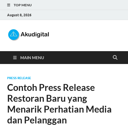
TOP MENU
August 8, 2026
Akudigital
Digital Marketing Tips dan Trik
MAIN MENU
PRESS RELEASE
Contoh Press Release
Restoran Baru yang
Menarik Perhatian Media
dan Pelanggan