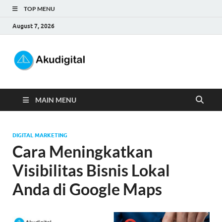
TOP MENU
August 7, 2026
Akudigital
Digital Marketing Tips dan Trik
MAIN MENU
DIGITAL MARKETING
Cara Meningkatkan
Visibilitas Bisnis Lokal
Anda di Google Maps