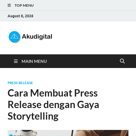
TOP MENU
August 8, 2026
Akudigital
Digital Marketing Tips dan Trik
MAIN MENU
PRESS RELEASE
Cara Membuat Press
Release dengan Gaya
Storytelling