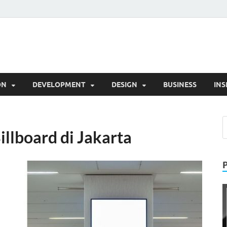
l
Trik
ON
DEVELOPMENT
DESIGN
BUSINESS
INS
llboard di Jakarta