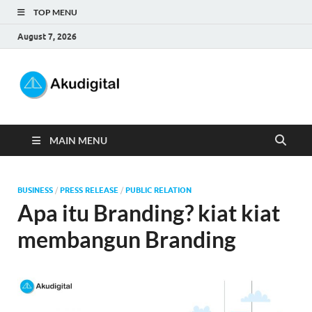
TOP MENU
August 7, 2026
Akudigital
Digital Marketing Tips dan Trik
MAIN MENU
BUSINESS
/
PRESS RELEASE
/
PUBLIC RELATION
Apa itu Branding? kiat kiat
membangun Branding