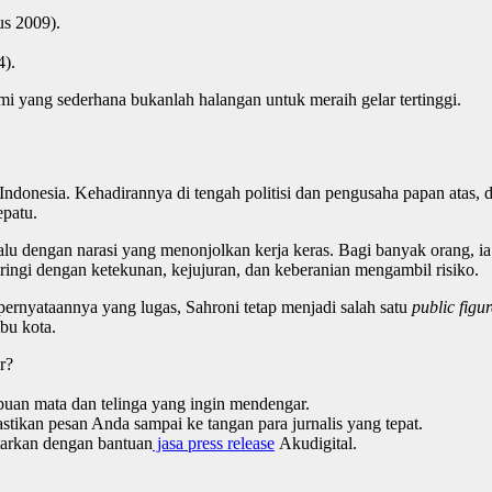
us 2009).
4).
 yang sederhana bukanlah halangan untuk meraih gelar tertinggi.
Indonesia. Kehadirannya di tengah politisi dan pengusaha papan atas, 
epatu.
alu dengan narasi yang menonjolkan kerja keras. Bagi banyak orang, i
iiringi dengan ketekunan, kejujuran, dan keberanian mengambil risiko.
 pernyataannya yang lugas, Sahroni tetap menjadi salah satu
public figur
ibu kota.
r?
uan mata dan telinga yang ingin mendengar.
kan pesan Anda sampai ke tangan para jurnalis yang tepat.
tarkan dengan bantuan
jasa press release
Akudigital.