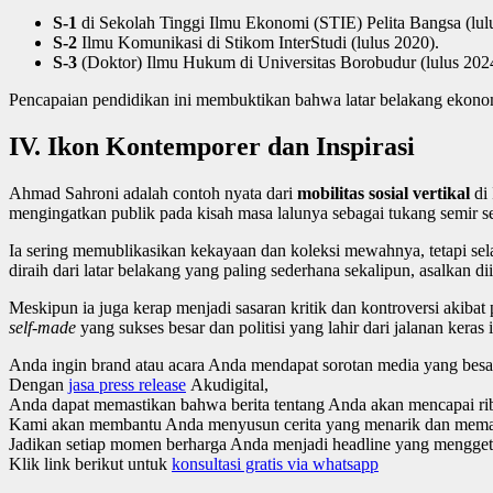
S-1
di Sekolah Tinggi Ilmu Ekonomi (STIE) Pelita Bangsa (lul
S-2
Ilmu Komunikasi di Stikom InterStudi (lulus 2020).
S-3
(Doktor) Ilmu Hukum di Universitas Borobudur (lulus 202
Pencapaian pendidikan ini membuktikan bahwa latar belakang ekonomi
IV. Ikon Kontemporer dan Inspirasi
Ahmad Sahroni adalah contoh nyata dari
mobilitas sosial vertikal
di 
mengingatkan publik pada kisah masa lalunya sebagai tukang semir s
Ia sering memublikasikan kekayaan dan koleksi mewahnya, tetapi sel
diraih dari latar belakang yang paling sederhana sekalipun, asalkan d
Meskipun ia juga kerap menjadi sasaran kritik dan kontroversi akibat
self-made
yang sukses besar dan politisi yang lahir dari jalanan keras 
Anda ingin brand atau acara Anda mendapat sorotan media yang besa
Dengan
jasa press release
Akudigital,
Anda dapat memastikan bahwa berita tentang Anda akan mencapai rib
Kami akan membantu Anda menyusun cerita yang menarik dan memasti
Jadikan setiap momen berharga Anda menjadi headline yang mengge
Klik link berikut untuk
konsultasi gratis via whatsapp