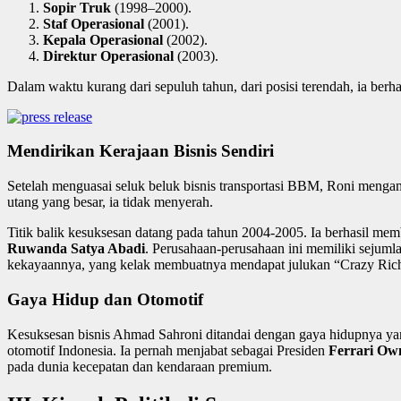
Sopir Truk
(1998–2000).
Staf Operasional
(2001).
Kepala Operasional
(2002).
Direktur Operasional
(2003).
Dalam waktu kurang dari sepuluh tahun, dari posisi terendah, ia berh
Mendirikan Kerajaan Bisnis Sendiri
Setelah menguasai seluk beluk bisnis transportasi BBM, Roni menga
utang yang besar, ia tidak menyerah.
Titik balik kesuksesan datang pada tahun 2004-2005. Ia berhasil m
Ruwanda Satya Abadi
. Perusahaan-perusahaan ini memiliki sejuml
kekayaannya, yang kelak membuatnya mendapat julukan “Crazy Rich
Gaya Hidup dan Otomotif
Kesuksesan bisnis Ahmad Sahroni ditandai dengan gaya hidupnya yan
otomotif Indonesia. Ia pernah menjabat sebagai Presiden
Ferrari Ow
pada dunia kecepatan dan kendaraan premium.