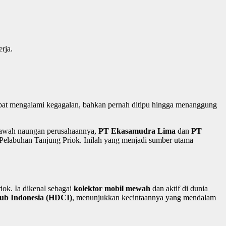
rja.
mpat mengalami kegagalan, bahkan pernah ditipu hingga menanggung
 bawah naungan perusahaannya,
PT Ekasamudra Lima
dan
PT
 Pelabuhan Tanjung Priok. Inilah yang menjadi sumber utama
ok. Ia dikenal sebagai
kolektor mobil mewah
dan aktif di dunia
lub Indonesia (HDCI)
, menunjukkan kecintaannya yang mendalam