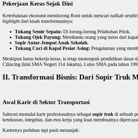
Pekerjaan Keras Sejak Dini
Keterbatasan ekonomi mendorong Roni untuk mencari nafkah sendiri se
highlight
dari kisah transformasinya:
Tukang Semir Sepatu:
Di lorong-lorong Pelabuhan Priok.
Tukang Ojek Payung:
Membantu orang yang turun dari kapal 
Sopir Antar-Jemput Anak Sekolah.
Tukang Cuci di Kapal Pesiar Asing:
Pengalaman yang membu
Meskipun harus bekerja keras, ia tetap menempuh pendidikan dasar 
Cilincing (kini SMA Negeri 114 Jakarta). Lulus SMA pada tahun 1995,
II. Transformasi Bisnis: Dari Sopir Truk
Awal Karir di Sektor Transportasi
Sahroni memulai karir profesionalnya sebagai
sopir truk
di sebuah p
ketekunan, integritas, dan etos kerja yang kuat membuatnya dipercay
Kariernya perlahan tapi pasti menanjak: