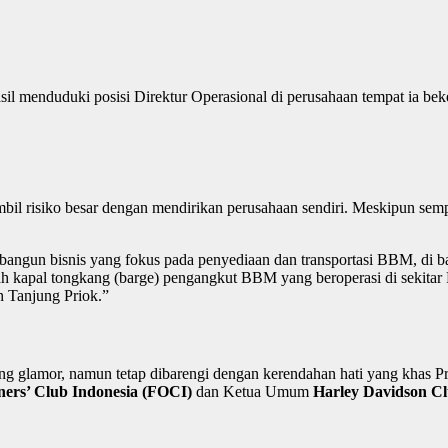
asil menduduki posisi Direktur Operasional di perusahaan tempat ia beke
mbil risiko besar dengan mendirikan perusahaan sendiri. Meskipun se
embangun bisnis yang fokus pada penyediaan dan transportasi BBM, di
ah kapal tongkang (barge) pengangkut BBM yang beroperasi di sekitar
 Tanjung Priok.”
g glamor, namun tetap dibarengi dengan kerendahan hati yang khas Pri
ners’ Club Indonesia (FOCI)
dan Ketua Umum
Harley Davidson C