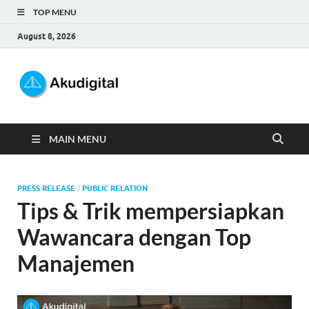
TOP MENU
August 8, 2026
Akudigital
Digital Marketing Tips dan Trik
MAIN MENU
PRESS RELEASE
/
PUBLIC RELATION
Tips & Trik mempersiapkan
Wawancara dengan Top
Manajemen