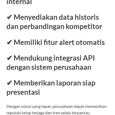
internal
✔ Menyediakan data historis
dan perbandingan kompetitor
✔ Memiliki fitur alert otomatis
✔ Mendukung integrasi API
dengan sistem perusahaan
✔ Memberikan laporan siap
presentasi
Dengan solusi yang tepat, perusahaan dapat memastikan
reputasi tetap terjaga dan tren selalu terpantau.