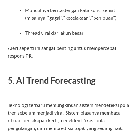
Munculnya berita dengan kata kunci sensitif
(misalnya: “gagal”, “kecelakaan”, “penipuan”)
Thread viral dari akun besar
Alert seperti ini sangat penting untuk mempercepat
respons PR.
5. AI Trend Forecasting
Teknologi terbaru memungkinkan sistem mendeteksi pola
tren sebelum menjadi viral. Sistem biasanya membaca
ribuan percakapan kecil, mengidentifikasi pola
pengulangan, dan memprediksi topik yang sedang naik.