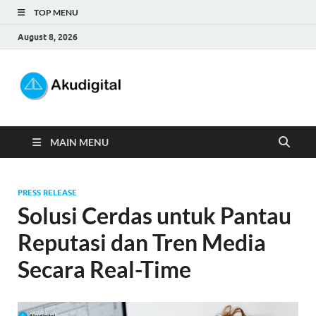
TOP MENU
August 8, 2026
Akudigital
Digital Marketing Tips dan Trik
MAIN MENU
PRESS RELEASE
Solusi Cerdas untuk Pantau
Reputasi dan Tren Media
Secara Real-Time