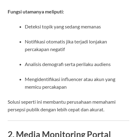
Fungsi utamanya meliputi:
Deteksi topik yang sedang memanas
Notifikasi otomatis jika terjadi lonjakan
percakapan negatif
Analisis demografi serta perilaku audiens
Mengidentifikasi influencer atau akun yang
memicu percakapan
Solusi seperti ini membantu perusahaan memahami
persepsi publik dengan lebih cepat dan akurat.
2. Media Monitoring Portal