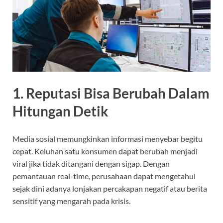
1. Reputasi Bisa Berubah Dalam
Hitungan Detik
Media sosial memungkinkan informasi menyebar begitu
cepat. Keluhan satu konsumen dapat berubah menjadi
viral jika tidak ditangani dengan sigap. Dengan
pemantauan real-time, perusahaan dapat mengetahui
sejak dini adanya lonjakan percakapan negatif atau berita
sensitif yang mengarah pada krisis.