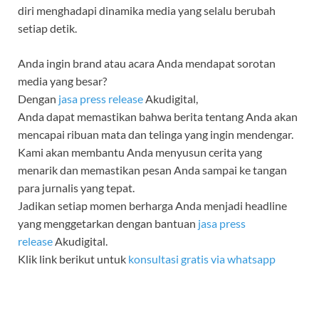
diri menghadapi dinamika media yang selalu berubah
setiap detik.
Anda ingin brand atau acara Anda mendapat sorotan
media yang besar?
Dengan
jasa press release
Akudigital,
Anda dapat memastikan bahwa berita tentang Anda akan
mencapai ribuan mata dan telinga yang ingin mendengar.
Kami akan membantu Anda menyusun cerita yang
menarik dan memastikan pesan Anda sampai ke tangan
para jurnalis yang tepat.
Jadikan setiap momen berharga Anda menjadi headline
yang menggetarkan dengan bantuan
jasa press
release
Akudigital.
Klik link berikut untuk
konsultasi gratis via whatsapp