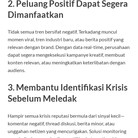
2. Peluang Positif Dapat Segera
Dimanfaatkan
Tidak semua tren bersifat negatif. Terkadang muncul
momen viral, tren industri baru, atau berita positif yang
relevan dengan brand. Dengan data real-time, perusahaan
dapat segera mengeksekusi kampanye kreatif, membuat
konten relevan, atau meningkatkan keterlibatan dengan
audiens.
3. Membantu Identifikasi Krisis
Sebelum Meledak
Hampir semua krisis reputasi bermula dari sinyal kecil—
komentar negatif, thread diskusi, berita minor, atau
unggahan netizen yang mencurigakan. Solusi monitoring