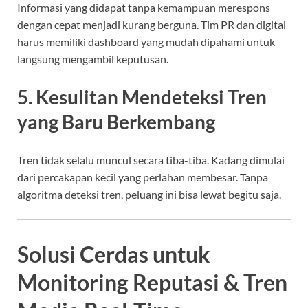
Informasi yang didapat tanpa kemampuan merespons
dengan cepat menjadi kurang berguna. Tim PR dan digital
harus memiliki dashboard yang mudah dipahami untuk
langsung mengambil keputusan.
5. Kesulitan Mendeteksi Tren
yang Baru Berkembang
Tren tidak selalu muncul secara tiba-tiba. Kadang dimulai
dari percakapan kecil yang perlahan membesar. Tanpa
algoritma deteksi tren, peluang ini bisa lewat begitu saja.
Solusi Cerdas untuk
Monitoring Reputasi & Tren