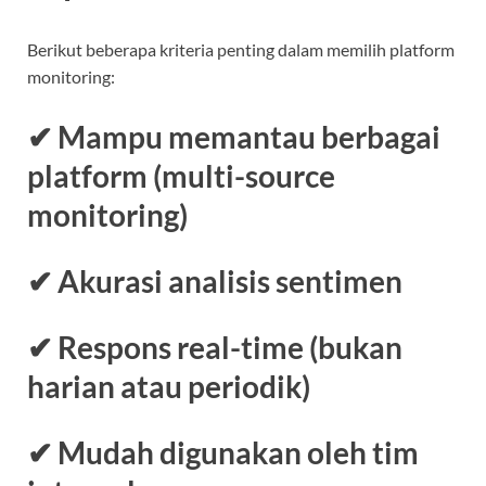
Berikut beberapa kriteria penting dalam memilih platform
monitoring:
✔ Mampu memantau berbagai
platform (multi-source
monitoring)
✔ Akurasi analisis sentimen
✔ Respons real-time (bukan
harian atau periodik)
✔ Mudah digunakan oleh tim