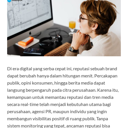
Di era digital yang serba cepat ini, reputasi sebuah brand
dapat berubah hanya dalam hitungan menit. Percakapan
publik, opini konsumen, hingga berita media dapat
langsung berpengaruh pada citra perusahaan. Karena itu,
kemampuan untuk memantau reputasi dan tren media
secara real-time telah menjadi kebutuhan utama bagi
perusahaan, agensi PR, maupun individu yang ingin
membangun visibilitas positif di ruang publik. Tanpa
sistem monitoring yang tepat, ancaman reputasi bisa