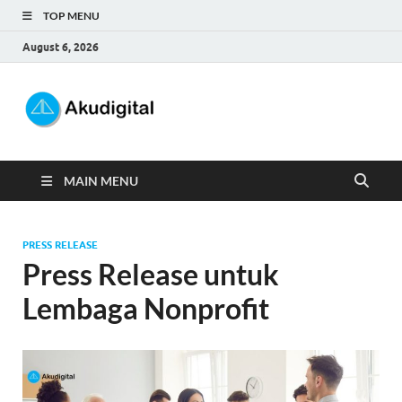
TOP MENU
August 6, 2026
Akudigital
Digital Marketing Tips dan Trik
MAIN MENU
PRESS RELEASE
Press Release untuk
Lembaga Nonprofit