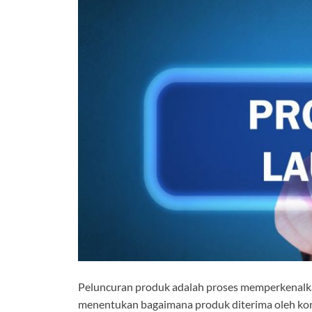
Peluncuran produk adalah proses memperkenalkan
menentukan bagaimana produk diterima oleh ko