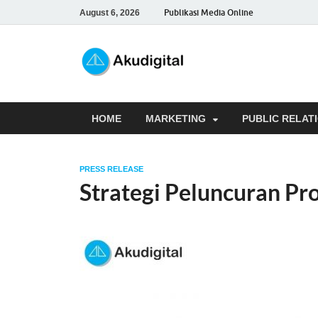
Publikasi Media Online
August 6, 2026
Akudigita
Digital Marketing Tips dan 
HOME
MARKETING
PUBLIC RELAT
PRESS RELEASE
Strategi Peluncuran Pr