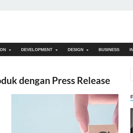
l
Trik
ION
DEVELOPMENT
DESIGN
BUSINESS
I
oduk dengan Press Release