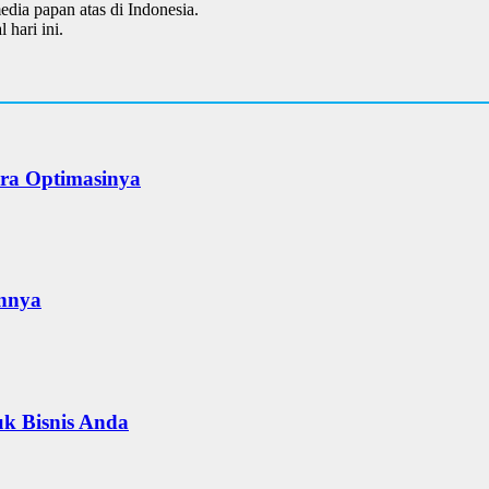
dia papan atas di Indonesia.
 hari ini.
ara Optimasinya
annya
uk Bisnis Anda