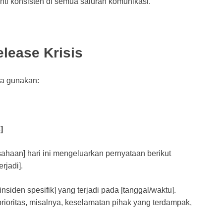
nti konsisten di semua saluran komunikasi.
lease Krisis
da gunakan:
]
haan] hari ini mengeluarkan pernyataan berikut
rjadi].
iden spesifik] yang terjadi pada [tanggal/waktu].
 prioritas, misalnya, keselamatan pihak yang terdampak,