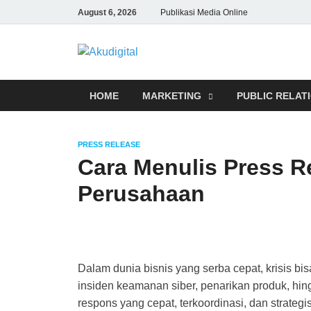
August 6, 2026
Publikasi Media Online
Akudigital
Digital Marketing Tips dan Trik
HOME
MARKETING
PUBLIC RELAT
PRESS RELEASE
Cara Menulis Press Re
Perusahaan
Dalam dunia bisnis yang serba cepat, krisis bis
insiden keamanan siber, penarikan produk, hin
respons yang cepat, terkoordinasi, dan strateg