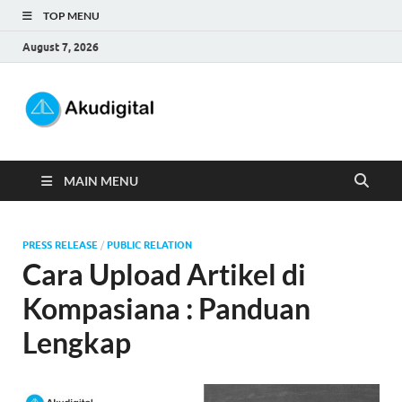
TOP MENU
August 7, 2026
Akudigital
Digital Marketing Tips dan Trik
MAIN MENU
PRESS RELEASE
/
PUBLIC RELATION
Cara Upload Artikel di
Kompasiana : Panduan
Lengkap