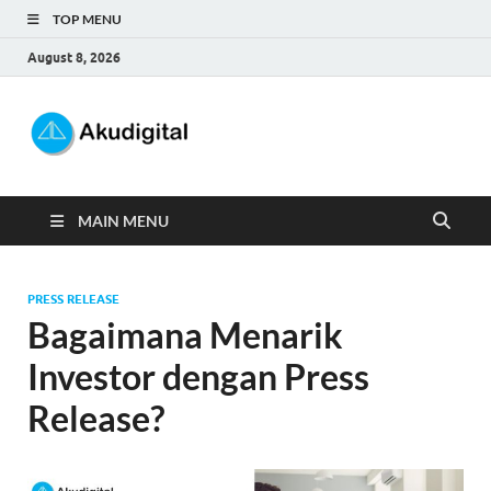
TOP MENU
August 8, 2026
Akudigital
Digital Marketing Tips dan Trik
MAIN MENU
PRESS RELEASE
Bagaimana Menarik
Investor dengan Press
Release?