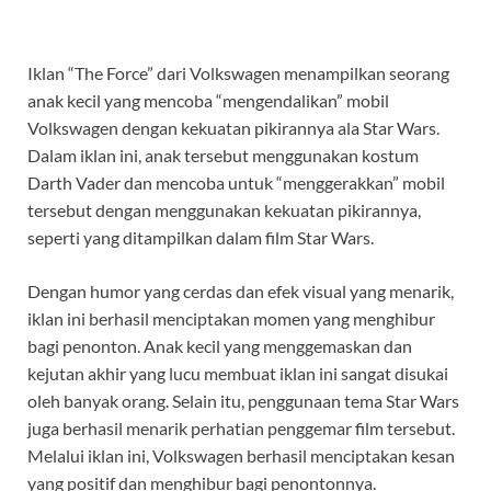
Iklan “The Force” dari Volkswagen menampilkan seorang
anak kecil yang mencoba “mengendalikan” mobil
Volkswagen dengan kekuatan pikirannya ala Star Wars.
Dalam iklan ini, anak tersebut menggunakan kostum
Darth Vader dan mencoba untuk “menggerakkan” mobil
tersebut dengan menggunakan kekuatan pikirannya,
seperti yang ditampilkan dalam film Star Wars.
Dengan humor yang cerdas dan efek visual yang menarik,
iklan ini berhasil menciptakan momen yang menghibur
bagi penonton. Anak kecil yang menggemaskan dan
kejutan akhir yang lucu membuat iklan ini sangat disukai
oleh banyak orang. Selain itu, penggunaan tema Star Wars
juga berhasil menarik perhatian penggemar film tersebut.
Melalui iklan ini, Volkswagen berhasil menciptakan kesan
yang positif dan menghibur bagi penontonnya.